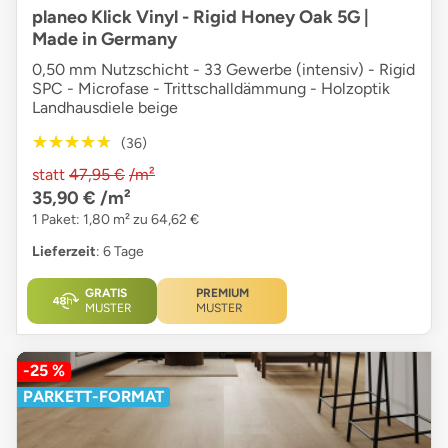
planeo Klick Vinyl - Rigid Honey Oak 5G |
Made in Germany
0,50 mm Nutzschicht - 33 Gewerbe (intensiv) - Rigid
SPC - Microfase - Trittschalldämmung - Holzoptik
Landhausdiele beige
★★★★★
★★★★★
(36)
statt
47,95 €
/m²
35,90 €
/m²
1 Paket: 1,80 m² zu 64,62 €
Lieferzeit
: 6 Tage
GRATIS
PREMIUM
MUSTER
MUSTER
-25 %
PARKETT-FORMAT