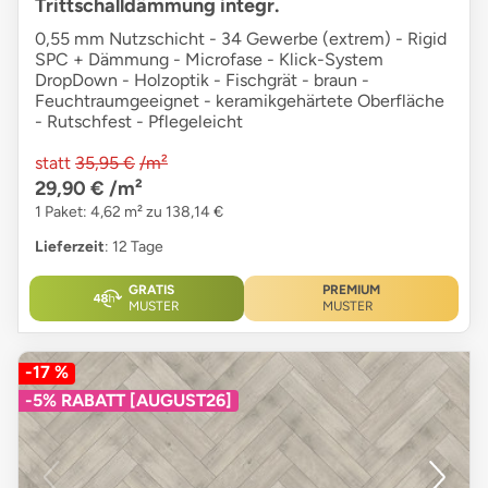
Trittschalldämmung integr.
0,55 mm Nutzschicht - 34 Gewerbe (extrem) - Rigid
SPC + Dämmung - Microfase - Klick-System
DropDown - Holzoptik - Fischgrät - braun -
Feuchtraumgeeignet - keramikgehärtete Oberfläche
- Rutschfest - Pflegeleicht
statt
35,95 €
/m²
29,90 €
/m²
1 Paket: 4,62 m² zu 138,14 €
Lieferzeit
: 12 Tage
GRATIS
PREMIUM
MUSTER
MUSTER
-17 %
-5% RABATT [AUGUST26]