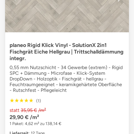
planeo Rigid Klick Vinyl - SolutionX 2in1
Fischgrät Eiche Hellgrau | Trittschalldämmung
integr.
0,55 mm Nutzschicht - 34 Gewerbe (extrem) - Rigid
SPC + Dämmung - Microfase - Klick-System
DropDown - Holzoptik - Fischgrät - hellgrau -
Feuchtraumgeeignet - keramikgehärtete Oberfläche
- Rutschfest - Pflegeleicht
★★★★★
★★★★★
(1)
statt
35,95 €
/m²
29,90 €
/m²
1 Paket: 4,62 m² zu 138,14 €
Lieferzeit
: 12 Tage