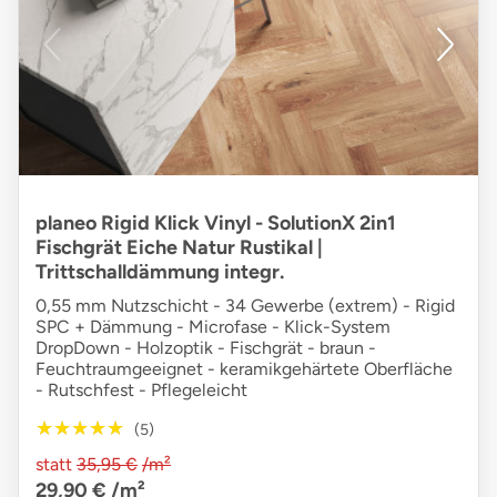
planeo Rigid Klick Vinyl - SolutionX 2in1
Fischgrät Eiche Natur Rustikal |
Trittschalldämmung integr.
0,55 mm Nutzschicht - 34 Gewerbe (extrem) - Rigid
SPC + Dämmung - Microfase - Klick-System
DropDown - Holzoptik - Fischgrät - braun -
Feuchtraumgeeignet - keramikgehärtete Oberfläche
- Rutschfest - Pflegeleicht
★★★★★
★★★★★
(5)
statt
35,95 €
/m²
29,90 €
/m²