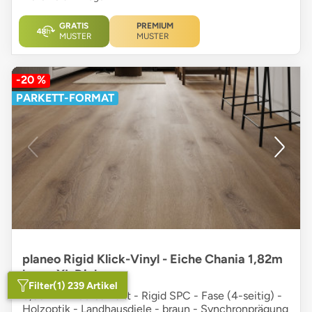
GRATIS
PREMIUM
MUSTER
MUSTER
-20 %
PARKETT-FORMAT
planeo Rigid Klick-Vinyl - Eiche Chania 1,82m
lange XL Diele
Filter
(1) 239 Artikel
0,55 mm Nutzschicht - Rigid SPC - Fase (4-seitig) -
Holzoptik - Landhausdiele - braun - Synchronprägung