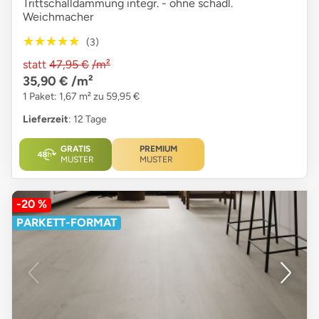
Trittschalldämmung integr. - ohne schädl.
Weichmacher
★★★★★
★★★★★
(3)
statt
47,95 €
/m²
35,90 €
/m²
1 Paket: 1,67 m² zu 59,95 €
Lieferzeit
: 12 Tage
GRATIS
PREMIUM
MUSTER
MUSTER
-20 %
PARKETT-FORMAT