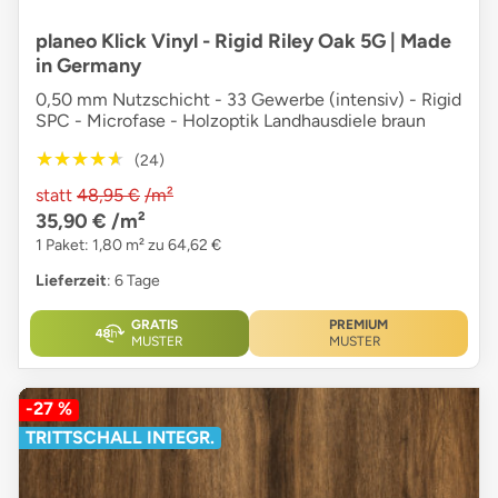
planeo Klick Vinyl - Rigid Riley Oak 5G | Made
in Germany
0,50 mm Nutzschicht - 33 Gewerbe (intensiv) - Rigid
SPC - Microfase - Holzoptik Landhausdiele braun
★★★★★
★★★★★
(24)
statt
48,95 €
/m²
35,90 €
/m²
1 Paket: 1,80 m² zu 64,62 €
Lieferzeit
: 6 Tage
GRATIS
PREMIUM
MUSTER
MUSTER
-27 %
TRITTSCHALL INTEGR.