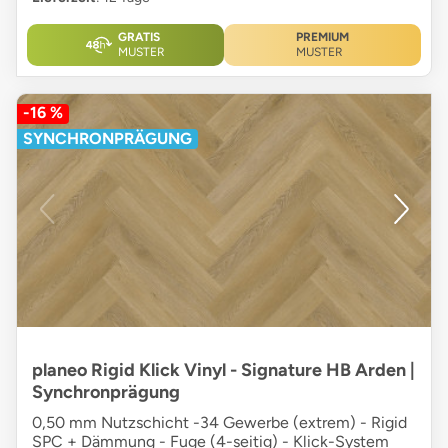
GRATIS
PREMIUM
MUSTER
MUSTER
-16 %
SYNCHRONPRÄGUNG
planeo Rigid Klick Vinyl - Signature HB Arden |
Synchronprägung
0,50 mm Nutzschicht -34 Gewerbe (extrem) - Rigid
SPC + Dämmung - Fuge (4-seitig) - Klick-System