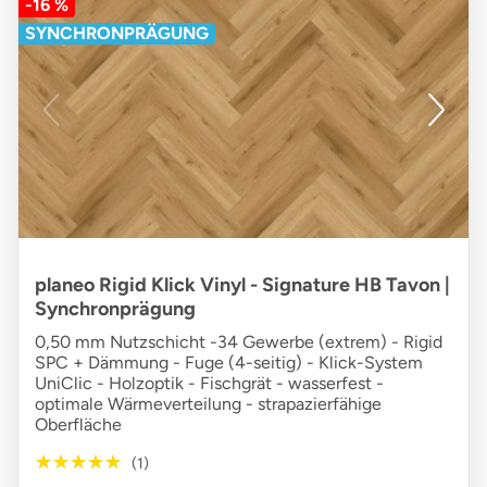
-16 %
SYNCHRONPRÄGUNG
planeo Rigid Klick Vinyl - Signature HB Tavon |
Synchronprägung
0,50 mm Nutzschicht -34 Gewerbe (extrem) - Rigid
SPC + Dämmung - Fuge (4-seitig) - Klick-System
UniClic - Holzoptik - Fischgrät - wasserfest -
optimale Wärmeverteilung - strapazierfähige
Oberfläche
★★★★★
★★★★★
(1)