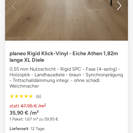
planeo Rigid Klick-Vinyl - Eiche Athen 1,82m
lange XL Diele
0,55 mm Nutzschicht - Rigid SPC - Fase (4-seitig) -
Holzoptik - Landhausdiele - braun - Synchronprägung
- Trittschalldämmung integr. - ohne schädl.
Weichmacher
★★★★★
★★★★★
(6)
statt
47,95 €
/m²
35,90 €
/m²
1 Paket: 1,67 m² zu 59,95 €
Lieferzeit
: 12 Tage