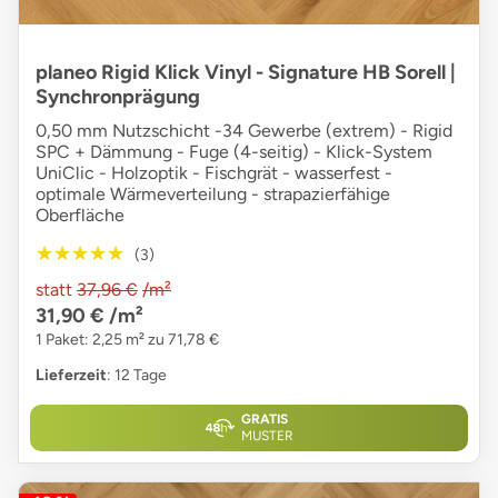
planeo Rigid Klick Vinyl - Signature HB Sorell |
Synchronprägung
0,50 mm Nutzschicht -34 Gewerbe (extrem) - Rigid
SPC + Dämmung - Fuge (4-seitig) - Klick-System
UniClic - Holzoptik - Fischgrät - wasserfest -
optimale Wärmeverteilung - strapazierfähige
Oberfläche
★★★★★
★★★★★
(3)
statt
37,96 €
/m²
31,90 €
/m²
1 Paket: 2,25 m² zu 71,78 €
Lieferzeit
: 12 Tage
GRATIS
MUSTER