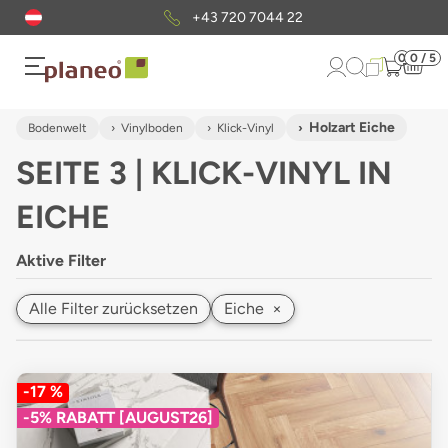
Kostenloser
Musterversand
0
0 / 5
Holzart Eiche
Bodenwelt
Vinylboden
Klick-Vinyl
SEITE 3 | KLICK-VINYL IN
EICHE
Aktive Filter
Alle Filter zurücksetzen
Eiche
×
-17 %
-5% RABATT [AUGUST26]