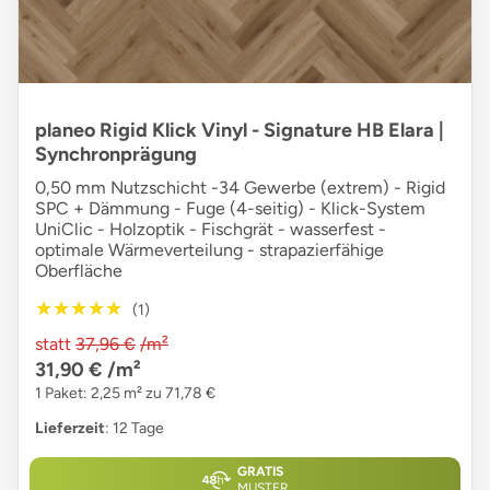
planeo Rigid Klick Vinyl - Signature HB Elara |
Synchronprägung
0,50 mm Nutzschicht -34 Gewerbe (extrem) - Rigid
SPC + Dämmung - Fuge (4-seitig) - Klick-System
UniClic - Holzoptik - Fischgrät - wasserfest -
optimale Wärmeverteilung - strapazierfähige
Oberfläche
★★★★★
★★★★★
(1)
statt
37,96 €
/m²
31,90 €
/m²
1 Paket: 2,25 m² zu 71,78 €
Lieferzeit
: 12 Tage
GRATIS
MUSTER