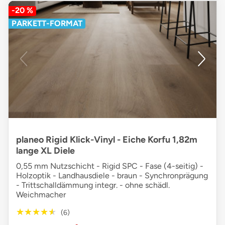
-20 %
PARKETT-FORMAT
planeo Rigid Klick-Vinyl - Eiche Korfu 1,82m
lange XL Diele
0,55 mm Nutzschicht - Rigid SPC - Fase (4-seitig) -
Holzoptik - Landhausdiele - braun - Synchronprägung
- Trittschalldämmung integr. - ohne schädl.
Weichmacher
★★★★★
★★★★★
(6)