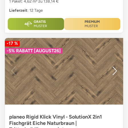
1 Paket: 4,62 m² zu 138,14 €
Lieferzeit
: 12 Tage
GRATIS
PREMIUM
MUSTER
MUSTER
-17 %
-5% RABATT [AUGUST26]
planeo Rigid Klick Vinyl - SolutionX 2in1
Fischgrät Eiche Naturbraun |