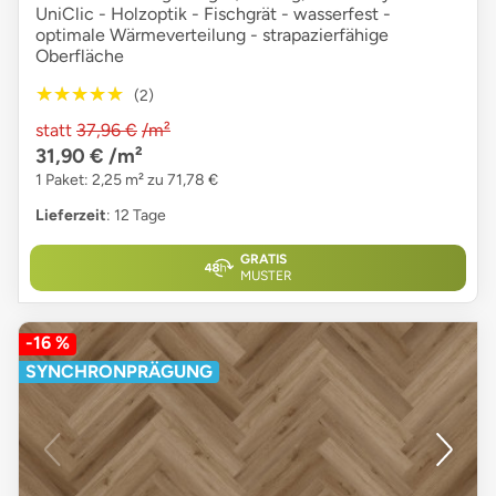
UniClic - Holzoptik - Fischgrät - wasserfest -
optimale Wärmeverteilung - strapazierfähige
Oberfläche
★★★★★
★★★★★
(2)
statt
37,96 €
/m²
31,90 €
/m²
1 Paket: 2,25 m² zu 71,78 €
Lieferzeit
: 12 Tage
GRATIS
MUSTER
-16 %
SYNCHRONPRÄGUNG