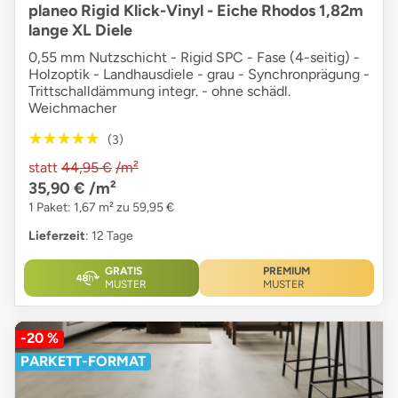
planeo Rigid Klick-Vinyl - Eiche Rhodos 1,82m
lange XL Diele
0,55 mm Nutzschicht - Rigid SPC - Fase (4-seitig) -
Holzoptik - Landhausdiele - grau - Synchronprägung -
Trittschalldämmung integr. - ohne schädl.
Weichmacher
★★★★★
★★★★★
(3)
statt
44,95 €
/m²
35,90 €
/m²
1 Paket: 1,67 m² zu 59,95 €
Lieferzeit
: 12 Tage
GRATIS
PREMIUM
MUSTER
MUSTER
-20 %
PARKETT-FORMAT