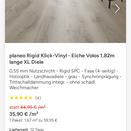
planeo Rigid Klick-Vinyl - Eiche Volos 1,82m
lange XL Diele
0,55 mm Nutzschicht - Rigid SPC - Fase (4-seitig) -
Holzoptik - Landhausdiele - grau - Synchronprägung -
Trittschalldämmung integr. - ohne schädl.
Weichmacher
★★★★★
★★★★★
(4)
statt
44,95 €
/m²
35,90 €
/m²
1 Paket: 1,67 m² zu 59,95 €
Lieferzeit
: 12 Tage