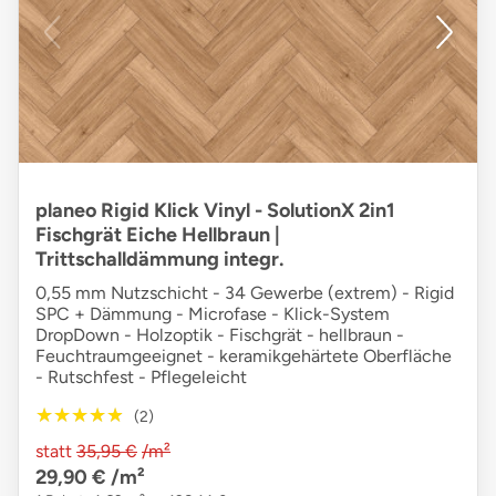
planeo Rigid Klick Vinyl - SolutionX 2in1
Fischgrät Eiche Hellbraun |
Trittschalldämmung integr.
0,55 mm Nutzschicht - 34 Gewerbe (extrem) - Rigid
SPC + Dämmung - Microfase - Klick-System
DropDown - Holzoptik - Fischgrät - hellbraun -
Feuchtraumgeeignet - keramikgehärtete Oberfläche
- Rutschfest - Pflegeleicht
★★★★★
★★★★★
(2)
statt
35,95 €
/m²
29,90 €
/m²