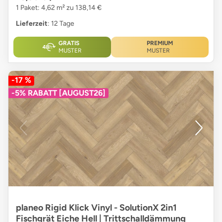
1 Paket: 4,62 m² zu 138,14 €
Lieferzeit
: 12 Tage
GRATIS
PREMIUM
MUSTER
MUSTER
-17 %
-5% RABATT [AUGUST26]
planeo Rigid Klick Vinyl - SolutionX 2in1
Fischgrät Eiche Hell | Trittschalldämmung