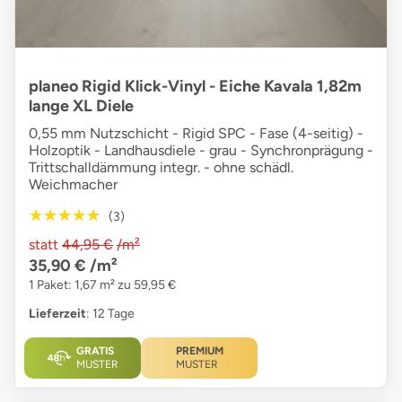
planeo Rigid Klick-Vinyl - Eiche Kavala 1,82m
lange XL Diele
0,55 mm Nutzschicht - Rigid SPC - Fase (4-seitig) -
Holzoptik - Landhausdiele - grau - Synchronprägung -
Trittschalldämmung integr. - ohne schädl.
Weichmacher
★★★★★
★★★★★
(3)
statt
44,95 €
/m²
35,90 €
/m²
1 Paket: 1,67 m² zu 59,95 €
Lieferzeit
: 12 Tage
GRATIS
PREMIUM
MUSTER
MUSTER