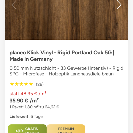
planeo Klick Vinyl - Rigid Portland Oak 5G |
Made in Germany
0,50 mm Nutzschicht - 33 Gewerbe (intensiv) - Rigid
SPC - Microfase - Holzoptik Landhausdiele braun
★★★★★
★★★★★
(26)
statt
48,95 €
/m²
35,90 €
/m²
1 Paket: 1,80 m² zu 64,62 €
Lieferzeit
: 6 Tage
GRATIS
PREMIUM