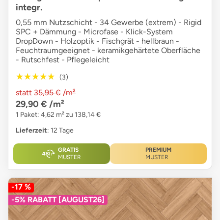
integr.
0,55 mm Nutzschicht - 34 Gewerbe (extrem) - Rigid
SPC + Dämmung - Microfase - Klick-System
DropDown - Holzoptik - Fischgrät - hellbraun -
Feuchtraumgeeignet - keramikgehärtete Oberfläche
- Rutschfest - Pflegeleicht
★★★★★
★★★★★
(3)
statt
35,95 €
/m²
29,90 €
/m²
1 Paket: 4,62 m² zu 138,14 €
Lieferzeit
: 12 Tage
GRATIS
PREMIUM
MUSTER
MUSTER
-17 %
-5% RABATT [AUGUST26]