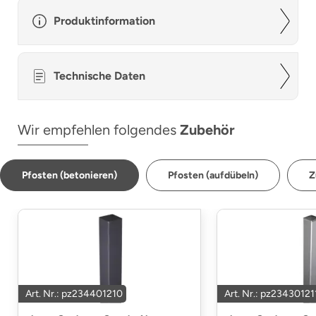
Produktinformation
Technische Daten
Wir empfehlen folgendes
Zubehör
Pfosten (betonieren)
Pfosten (aufdübeln)
Z
Art. Nr.: pz234401210
Art. Nr.: pz23430121