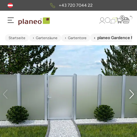
+43 720 7044 22
0
planeo Gardence Fla
Startseite
Gartenzäune
Gartentore