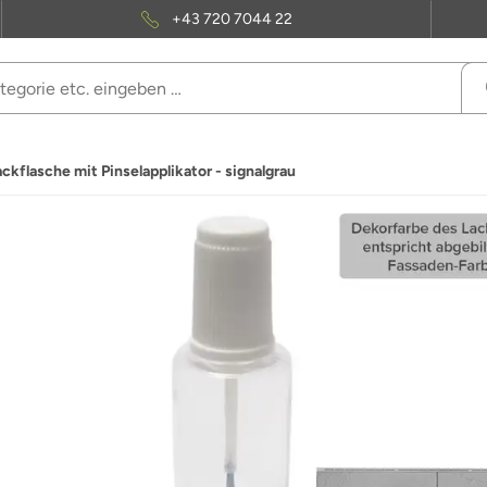
+43 720 7044 22
ackflasche mit Pinselapplikator - signalgrau