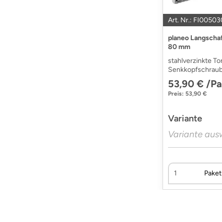
Art. Nr.: FI0050
planeo Langscha
80 mm
stahlverzinkte To
Senkkopfschraub
53,90 € /Pa
Preis: 53,90 €
Variante
Paket