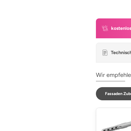
kostenlo
Technisc
Wir empfehle
Fassaden Zub