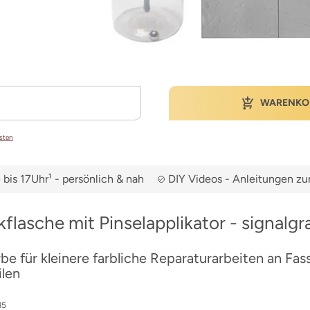
WARENKO
osten
bis 17Uhr¹ - persönlich & nah
DIY Videos - Anleitungen 
kflasche mit Pinselapplikator - signalgr
be für kleinere farbliche Reparaturarbeiten an Fa
ilen
85