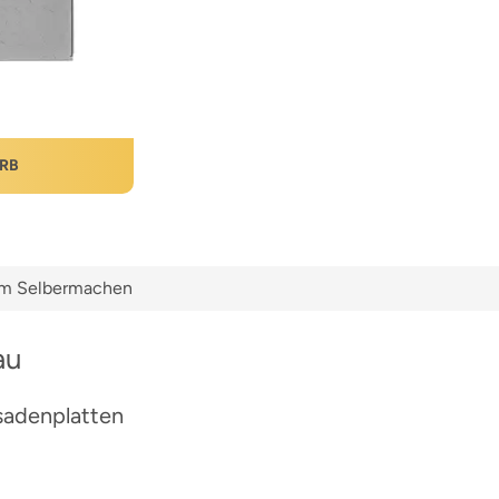
RB
zum Selbermachen
au
ssadenplatten