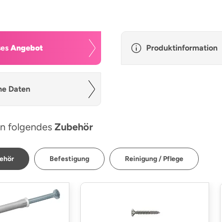
ses
Angebot
Produktinformation
he Daten
n folgendes
Zubehör
ehör
Befestigung
Reinigung / Pflege