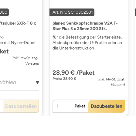
3000
Art. Nr.: SC10302501
ftsdübel SXR-T 8 x
planeo Senkkopfschraube V2A T-
Star Plus 3 x 25mm 200 Stk.
rx-
für die Befestigung der Starterleiste,
e mit Nylon-Dübel
Abdeckprofile oder U-Profile oder an
die Unterkonstruktion
ket
inkl. MwSt. zzgl.
Versand
28,90 € /Paket
Preis: 28,90 €
inkl. MwSt. zzgl.
Versand
Dazubestellen
Dazubestellen
Paket