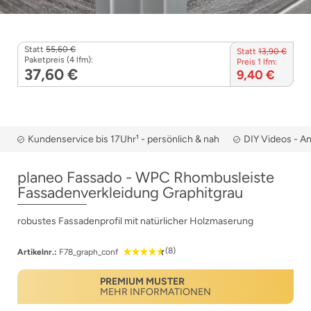
Statt
55,60 €
Statt
13,90 €
Paketpreis (4 lfm):
Preis 1 lfm:
37,60 €
9,40 €
Kundenservice bis 17Uhr¹ - persönlich & nah
DIY Videos - A
planeo Fassado - WPC Rhombusleiste
Fassadenverkleidung Graphitgrau
robustes Fassadenprofil mit natürlicher Holzmaserung
(8)
Artikelnr.:
F78_graph_conf
PREMIUM MUSTER
MEHR INFORMATIONEN