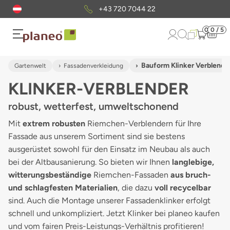
Kostenloser
Musterversand
0
0 / 5
Bauform Klinker Verblende
Gartenwelt
Fassadenverkleidung
KLINKER-VERBLENDER
robust, wetterfest, umweltschonend
Mit
extrem robusten
Riemchen-Verblendern für Ihre
Fassade aus unserem Sortiment sind sie bestens
ausgerüstet sowohl für den Einsatz im Neubau als auch
bei der Altbausanierung. So bieten wir Ihnen
langlebige,
witterungsbeständige
Riemchen-Fassaden
aus bruch-
und schlagfesten Materialien
, die dazu
voll recycelbar
sind. Auch die Montage unserer Fassadenklinker erfolgt
schnell und unkompliziert. Jetzt Klinker bei planeo kaufen
und vom fairen Preis-Leistungs-Verhältnis profitieren!