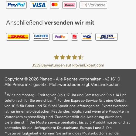
Vorkasse
Anschließend
versenden wir mit
3539
Bewertungen auf ProvenExpert.com
Planeo Deutschland GmbH
Copyright © 2026 Planeo - Alle Rechte vorbehalten - v2.161.0
Alle Preise inkl. gesetzl. Mehrwertsteuer zzgl. Versandkosten
1
Wir sind Montag - Freitag von 8 bis 17 Uhr und Samstag von 9 bis 14 Uhr
2
telefonisch für Sie erreichbar.
Für den Express-Service fällt eine Gebühr
von 10 € für Paket und 50 € bei Speditionslieferungen an. Expressversand
ist nur innerhalb deutschen Festlandes möglich und wenn alle Produkte im
Warenkorb expressfähig sind. Zudem entfällt die Avisierung durch den
4
Lieferdienst.
Der Musterservice beinhaltet bis zu 5 Produktmuster und ist
kostenlos für die
Liefergebiete Deutschland, Europa 1 und 2
. Die
Musterverfügbarkeit erkennen Sie anhand des Musterbuttons auf der